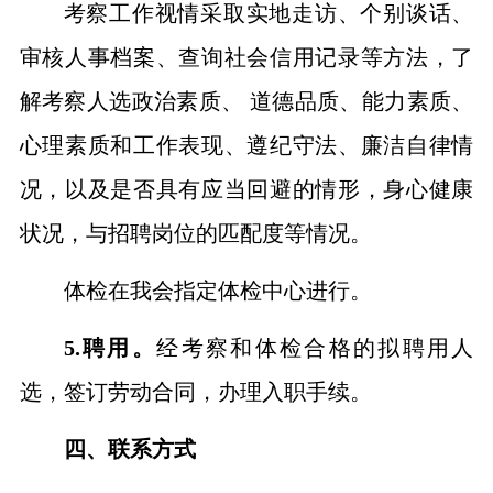
考察工作
视情
采取实地走访、个别谈话、
审核人事档案、查询社会信用记录等方法，了
解考察人选政治素质、
道德品质、能力素质、
心理素质和工作表现、遵纪守法、廉洁自律情
况，以及是否具有应当回避的情形，身心健康
状况，与招聘岗位的匹配度等情况。
体检在
我会
指定体检中心进行
。
5.
聘
用。
经考察和体检合格的拟
聘
用人
选，
签订
劳动
合同，办理
入职
手续。
四、联系方式